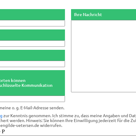
Ihre Nachricht
worten können
erschlüsselte Kommunikation
Bitte
lasse
meine o. g. E-Mail-Adresse senden.
dieses
Feld
ng
zur Kenntnis genommen. Ich stimme zu, dass meine Angaben und Da
leer.
ert werden. Hinweis: Sie können Ihre Einwilligung jederzeit für die Zu
ngilde-uetersen.de widerrufen.