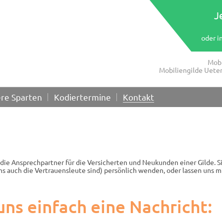
J
oder i
Mobi
Mobiliengilde Uete
re Sparten
Kodiertermine
Kontakt
“ die Ansprechpartner für die Versicherten und Neukunden einer Gilde. S
uns auch die Vertrauensleute sind) persönlich wenden, oder lassen uns
uns einfach eine Nachricht: